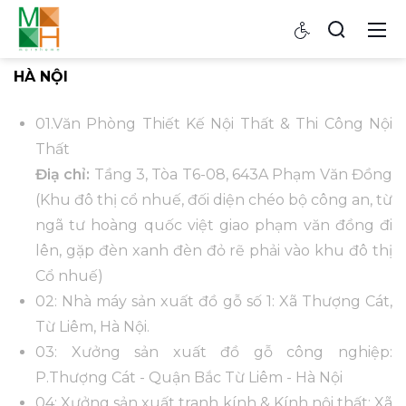
HÀ NỘI
01.Văn Phòng Thiết Kế Nội Thất & Thi Công Nội
Thất
Điạ chỉ:
Tầng 3, Tòa T6-08, 643A Phạm Văn Đồng
(Khu đô thị cổ nhuế, đối diện chéo bộ công an, từ
ngã tư hoàng quốc việt giao phạm văn đồng đi
lên, gặp đèn xanh đèn đỏ rẽ phải vào khu đô thị
Cổ nhuế)
02: Nhà máy sản xuất đồ gỗ số 1: Xã Thượng Cát,
Từ Liêm, Hà Nội.
03: Xưởng sản xuất đồ gỗ công nghiệp:
P.Thượng Cát - Quận Bắc Từ Liêm - Hà Nội
04: Xưởng sản xuất tranh kính & Kính nội thất: Xã