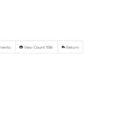
ments
View Count 1518
Return