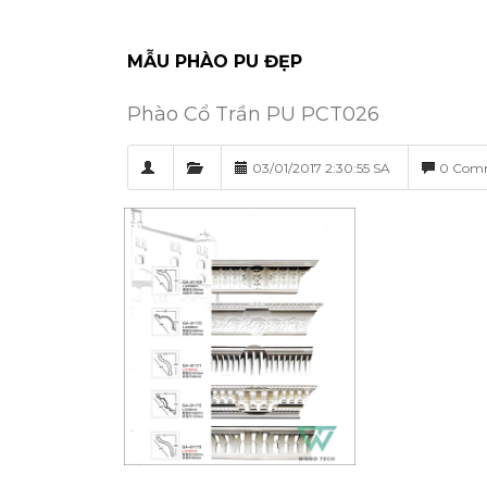
MẪU PHÀO PU ĐẸP
Phào Cổ Trần PU PCT026
03/01/2017 2:30:55 SA
0 Com