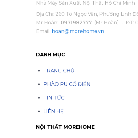
Nhà Máy Sản Xuất Nội Thất Hồ Chí Minh
Địa Chỉ: 260 Tô Ngọc Vân, Phường Linh 
Mr Hoàn:
0971982777
(Mr Hoàn) - ĐT:
Email:
hoan@morehome.vn
DANH MỤC
TRANG CHỦ
PHÀO PU CỔ ĐIỂN
TIN TỨC
LIÊN HỆ
NỘI THẤT MOREHOME