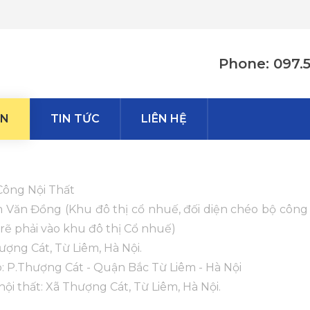
Phone: 097.
ỂN
TIN TỨC
LIÊN HỆ
 Công Nội Thất
 Văn Đồng (Khu đô thị cổ nhuế, đối diện chéo bộ công 
rẽ phải vào khu đô thị Cổ nhuế)
ượng Cát, Từ Liêm, Hà Nội.
: P.Thượng Cát - Quận Bắc Từ Liêm - Hà Nội
ội thất: Xã Thượng Cát, Từ Liêm, Hà Nội.